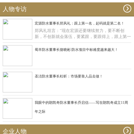
人物专访
宏源防水董事长郑风礼：跟上第一名，起码就是第二名！
郑风礼坦言：“现在宏源还要继续努力，要不断创
新，不创新就会落伍，要紧跟，要跟得上，跟上第一
名，起码就是第二名了”。
蜀羊防水董事长骆晓彬:防水项目中标难度越来越大！
圣洁防水董事长杜昕：市场要靠人品去做！
我眼中的朗凯奇防水董事长乔启信——写在朗凯奇成立11周
年之际
企业人物