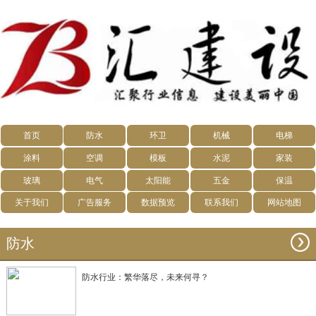
首页
防水
环卫
机械
电梯
涂料
空调
模板
水泥
家装
玻璃
电气
太阳能
五金
保温
关于我们
广告服务
数据预览
联系我们
网站地图
防水
防水行业：繁华落尽，未来何寻？