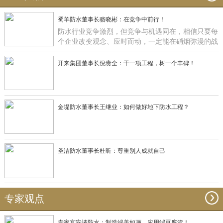
蜀羊防水董事长骆晓彬：在竞争中前行！
防水行业竞争激烈，但竞争与机遇同在，相信只要每
个企业改变观念、应时而动，一定能在硝烟弥漫的战
场获得一席之地，正如蜀羊防水：一直在竞争中前
行！
开来集团董事长倪贵全：干一项工程，树一个丰碑！
金堤防水董事长王继业：如何做好地下防水工程？
圣洁防水董事长杜昕：尊重别人成就自己
专家观点
专家宫安谈防水：制造端美如画，应用端豆腐渣！