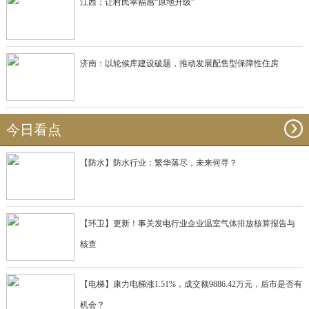
江西：让村民幸福感“原地升级”
济南：以轮候库建设破题，推动发展配售型保障性住房
今日看点
【防水】防水行业：繁华落尽，未来何寻？
【环卫】更新！事关发电行业企业温室气体排放核算报告与
核查
【电梯】康力电梯涨1.51%，成交额9886.42万元，后市是否有
机会？