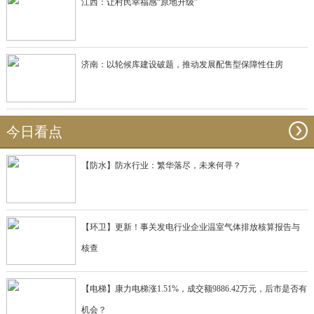
江西：让村民幸福感“原地升级”
济南：以轮候库建设破题，推动发展配售型保障性住房
今日看点
【防水】防水行业：繁华落尽，未来何寻？
【环卫】更新！事关发电行业企业温室气体排放核算报告与
核查
【电梯】康力电梯涨1.51%，成交额9886.42万元，后市是否有
机会？