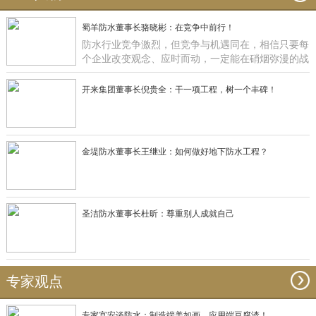
蜀羊防水董事长骆晓彬：在竞争中前行！
防水行业竞争激烈，但竞争与机遇同在，相信只要每
个企业改变观念、应时而动，一定能在硝烟弥漫的战
场获得一席之地，正如蜀羊防水：一直在竞争中前
行！
开来集团董事长倪贵全：干一项工程，树一个丰碑！
金堤防水董事长王继业：如何做好地下防水工程？
圣洁防水董事长杜昕：尊重别人成就自己
专家观点
专家宫安谈防水：制造端美如画，应用端豆腐渣！