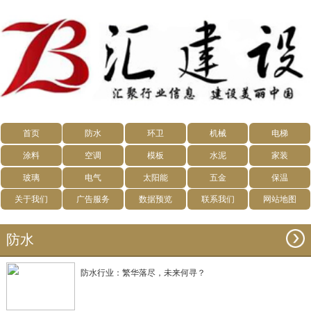
首页
防水
环卫
机械
电梯
涂料
空调
模板
水泥
家装
玻璃
电气
太阳能
五金
保温
关于我们
广告服务
数据预览
联系我们
网站地图
防水
防水行业：繁华落尽，未来何寻？