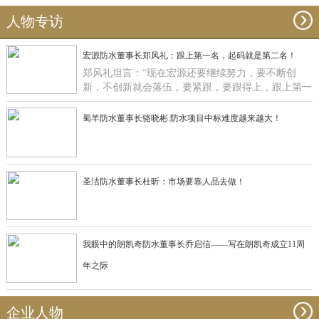
人物专访
宏源防水董事长郑风礼：跟上第一名，起码就是第二名！
郑风礼坦言：“现在宏源还要继续努力，要不断创
新，不创新就会落伍，要紧跟，要跟得上，跟上第一
名，起码就是第二名了”。
蜀羊防水董事长骆晓彬:防水项目中标难度越来越大！
圣洁防水董事长杜昕：市场要靠人品去做！
我眼中的朗凯奇防水董事长乔启信——写在朗凯奇成立11周
年之际
企业人物