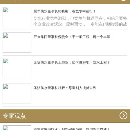
蜀羊防水董事长骆晓彬：在竞争中前行！
防水行业竞争激烈，但竞争与机遇同在，相信只要每
个企业改变观念、应时而动，一定能在硝烟弥漫的战
场获得一席之地，正如蜀羊防水：一直在竞争中前
行！
开来集团董事长倪贵全：干一项工程，树一个丰碑！
金堤防水董事长王继业：如何做好地下防水工程？
圣洁防水董事长杜昕：尊重别人成就自己
专家观点
专家宫安谈防水：制造端美如画，应用端豆腐渣！