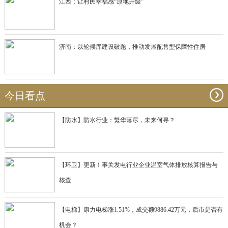
江西：让村民幸福感“原地升级”
济南：以轮候库建设破题，推动发展配售型保障性住房
今日看点
【防水】防水行业：繁华落尽，未来何寻？
【环卫】更新！事关发电行业企业温室气体排放核算报告与
核查
【电梯】康力电梯涨1.51%，成交额9886.42万元，后市是否有
机会？