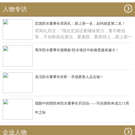
人物专访
宏源防水董事长郑风礼：跟上第一名，起码就是第二名！
郑风礼坦言：“现在宏源还要继续努力，要不断创
新，不创新就会落伍，要紧跟，要跟得上，跟上第一
名，起码就是第二名了”。
蜀羊防水董事长骆晓彬:防水项目中标难度越来越大！
圣洁防水董事长杜昕：市场要靠人品去做！
我眼中的朗凯奇防水董事长乔启信——写在朗凯奇成立11周
年之际
企业人物