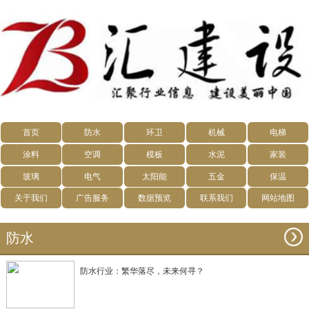
首页
防水
环卫
机械
电梯
涂料
空调
模板
水泥
家装
玻璃
电气
太阳能
五金
保温
关于我们
广告服务
数据预览
联系我们
网站地图
防水
防水行业：繁华落尽，未来何寻？