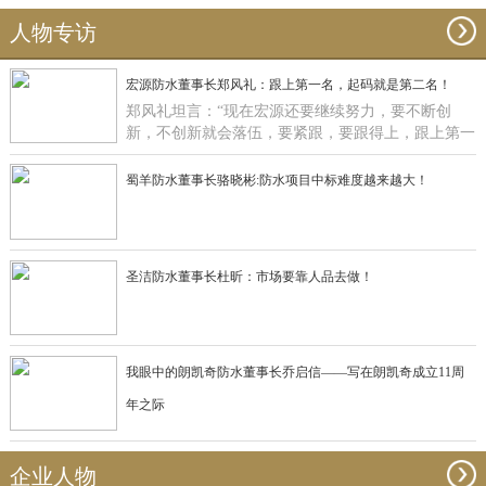
人物专访
宏源防水董事长郑风礼：跟上第一名，起码就是第二名！
郑风礼坦言：“现在宏源还要继续努力，要不断创
新，不创新就会落伍，要紧跟，要跟得上，跟上第一
名，起码就是第二名了”。
蜀羊防水董事长骆晓彬:防水项目中标难度越来越大！
圣洁防水董事长杜昕：市场要靠人品去做！
我眼中的朗凯奇防水董事长乔启信——写在朗凯奇成立11周
年之际
企业人物