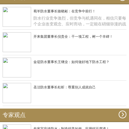
蜀羊防水董事长骆晓彬：在竞争中前行！
防水行业竞争激烈，但竞争与机遇同在，相信只要每
个企业改变观念、应时而动，一定能在硝烟弥漫的战
场获得一席之地，正如蜀羊防水：一直在竞争中前
行！
开来集团董事长倪贵全：干一项工程，树一个丰碑！
金堤防水董事长王继业：如何做好地下防水工程？
圣洁防水董事长杜昕：尊重别人成就自己
专家观点
专家宫安谈防水：制造端美如画，应用端豆腐渣！