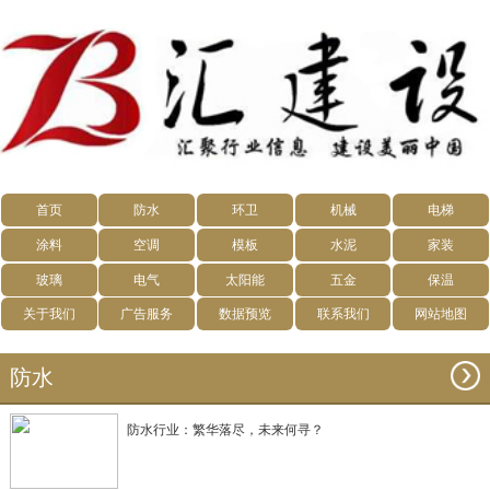
首页
防水
环卫
机械
电梯
涂料
空调
模板
水泥
家装
玻璃
电气
太阳能
五金
保温
关于我们
广告服务
数据预览
联系我们
网站地图
防水
防水行业：繁华落尽，未来何寻？