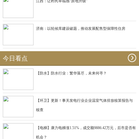
江西：让村民幸福感“原地升级”
济南：以轮候库建设破题，推动发展配售型保障性住房
今日看点
【防水】防水行业：繁华落尽，未来何寻？
【环卫】更新！事关发电行业企业温室气体排放核算报告与
核查
【电梯】康力电梯涨1.51%，成交额9886.42万元，后市是否有
机会？