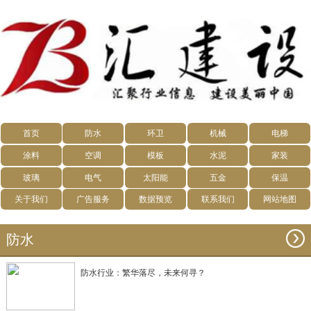
首页
防水
环卫
机械
电梯
涂料
空调
模板
水泥
家装
玻璃
电气
太阳能
五金
保温
关于我们
广告服务
数据预览
联系我们
网站地图
防水
防水行业：繁华落尽，未来何寻？