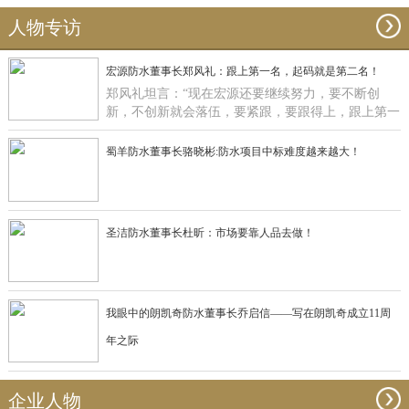
人物专访
宏源防水董事长郑风礼：跟上第一名，起码就是第二名！
郑风礼坦言：“现在宏源还要继续努力，要不断创
新，不创新就会落伍，要紧跟，要跟得上，跟上第一
名，起码就是第二名了”。
蜀羊防水董事长骆晓彬:防水项目中标难度越来越大！
圣洁防水董事长杜昕：市场要靠人品去做！
我眼中的朗凯奇防水董事长乔启信——写在朗凯奇成立11周
年之际
企业人物