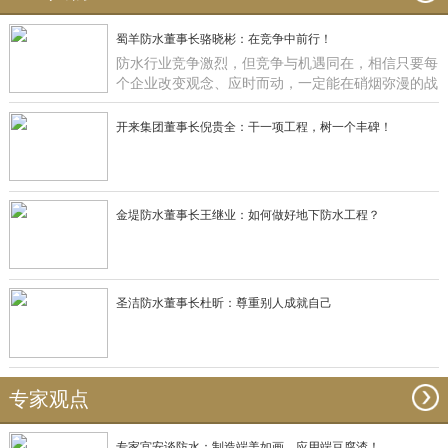
蜀羊防水董事长骆晓彬：在竞争中前行！
防水行业竞争激烈，但竞争与机遇同在，相信只要每
个企业改变观念、应时而动，一定能在硝烟弥漫的战
场获得一席之地，正如蜀羊防水：一直在竞争中前
行！
开来集团董事长倪贵全：干一项工程，树一个丰碑！
金堤防水董事长王继业：如何做好地下防水工程？
圣洁防水董事长杜昕：尊重别人成就自己
专家观点
专家宫安谈防水：制造端美如画，应用端豆腐渣！