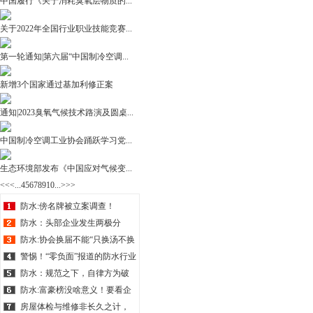
中国履行《关于消耗臭氧层物质的...
关于2022年全国行业职业技能竞赛...
第一轮通知|第六届“中国制冷空调...
新增3个国家通过基加利修正案
通知|2023臭氧气候技术路演及圆桌...
中国制冷空调工业协会踊跃学习党...
生态环境部发布《中国应对气候变...
<<
<
...
4
5
6
7
8
9
10
...
>
>>
防水:傍名牌被立案调查！
防水：头部企业发生两极分
化！
防水:协会换届不能“只换汤不换
药”
警惕！“零负面”报道的防水行业
是非常可怕的！
防水：规范之下，自律方为破
局之钥!
防水:富豪榜没啥意义！要看企
业对社会的贡献！
房屋体检与维修非长久之计，