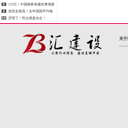
做好防水才是治本之策
121亿！中国路桥承建的柬埔寨
德崇扶南运河项目正式开工！
创历史新高！去年我国平均每
天完成交通基础设施投资107亿
厉害了！民企接盘央企！
元！
关于