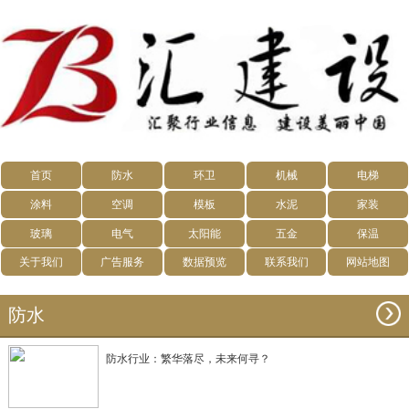
首页
防水
环卫
机械
电梯
涂料
空调
模板
水泥
家装
玻璃
电气
太阳能
五金
保温
关于我们
广告服务
数据预览
联系我们
网站地图
防水
防水行业：繁华落尽，未来何寻？