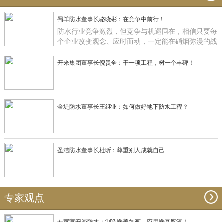
蜀羊防水董事长骆晓彬：在竞争中前行！
防水行业竞争激烈，但竞争与机遇同在，相信只要每
个企业改变观念、应时而动，一定能在硝烟弥漫的战
场获得一席之地，正如蜀羊防水：一直在竞争中前
行！
开来集团董事长倪贵全：干一项工程，树一个丰碑！
金堤防水董事长王继业：如何做好地下防水工程？
圣洁防水董事长杜昕：尊重别人成就自己
专家观点
专家宫安谈防水：制造端美如画，应用端豆腐渣！