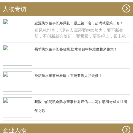
人物专访
宏源防水董事长郑风礼：跟上第一名，起码就是第二名！
郑风礼坦言：“现在宏源还要继续努力，要不断创
新，不创新就会落伍，要紧跟，要跟得上，跟上第一
名，起码就是第二名了”。
蜀羊防水董事长骆晓彬:防水项目中标难度越来越大！
圣洁防水董事长杜昕：市场要靠人品去做！
我眼中的朗凯奇防水董事长乔启信——写在朗凯奇成立11周
年之际
企业人物