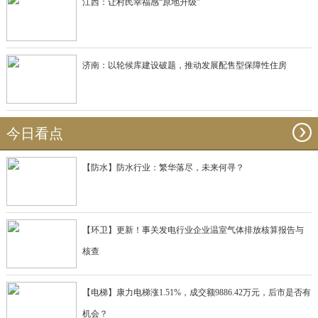
江西：让村民幸福感“原地升级”
济南：以轮候库建设破题，推动发展配售型保障性住房
今日看点
【防水】防水行业：繁华落尽，未来何寻？
【环卫】更新！事关发电行业企业温室气体排放核算报告与
核查
【电梯】康力电梯涨1.51%，成交额9886.42万元，后市是否有
机会？