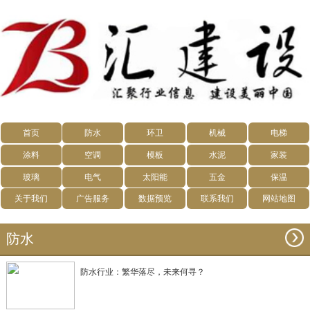
首页
防水
环卫
机械
电梯
涂料
空调
模板
水泥
家装
玻璃
电气
太阳能
五金
保温
关于我们
广告服务
数据预览
联系我们
网站地图
防水
防水行业：繁华落尽，未来何寻？