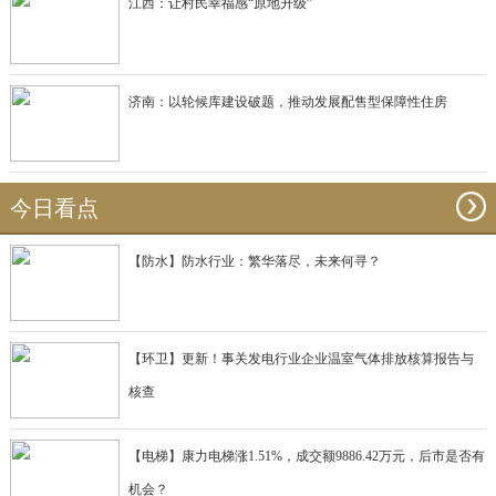
江西：让村民幸福感“原地升级”
济南：以轮候库建设破题，推动发展配售型保障性住房
今日看点
【防水】防水行业：繁华落尽，未来何寻？
【环卫】更新！事关发电行业企业温室气体排放核算报告与
核查
【电梯】康力电梯涨1.51%，成交额9886.42万元，后市是否有
机会？