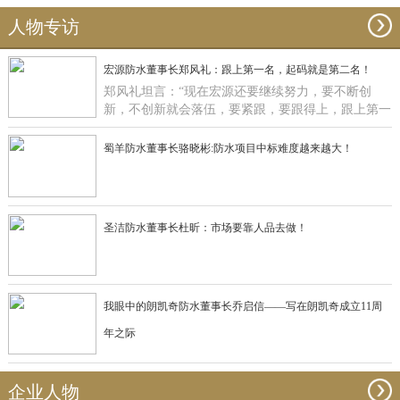
人物专访
宏源防水董事长郑风礼：跟上第一名，起码就是第二名！
郑风礼坦言：“现在宏源还要继续努力，要不断创
新，不创新就会落伍，要紧跟，要跟得上，跟上第一
名，起码就是第二名了”。
蜀羊防水董事长骆晓彬:防水项目中标难度越来越大！
圣洁防水董事长杜昕：市场要靠人品去做！
我眼中的朗凯奇防水董事长乔启信——写在朗凯奇成立11周
年之际
企业人物