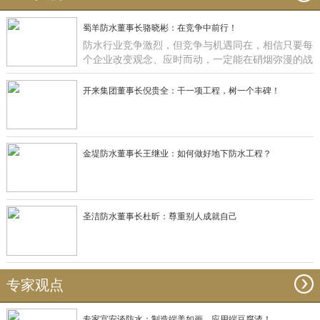
蜀羊防水董事长骆晓彬：在竞争中前行！
防水行业竞争激烈，但竞争与机遇同在，相信只要每
个企业改变观念、应时而动，一定能在硝烟弥漫的战
场获得一席之地，正如蜀羊防水：一直在竞争中前
行！
开来集团董事长倪贵全：干一项工程，树一个丰碑！
金堤防水董事长王继业：如何做好地下防水工程？
圣洁防水董事长杜昕：尊重别人成就自己
专家观点
专家宫安谈防水：制造端美如画，应用端豆腐渣！