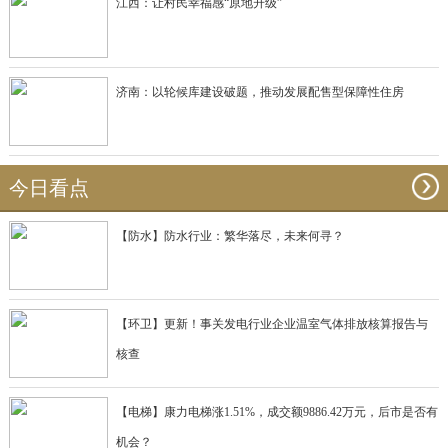
江西：让村民幸福感“原地升级”
济南：以轮候库建设破题，推动发展配售型保障性住房
今日看点
【防水】防水行业：繁华落尽，未来何寻？
【环卫】更新！事关发电行业企业温室气体排放核算报告与
核查
【电梯】康力电梯涨1.51%，成交额9886.42万元，后市是否有
机会？