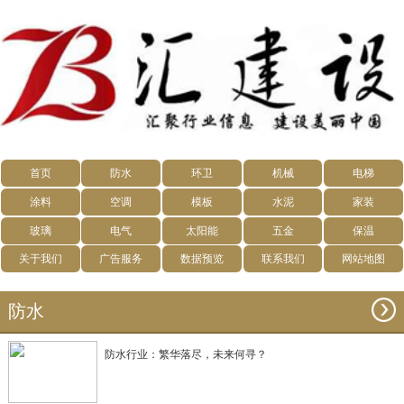
首页
防水
环卫
机械
电梯
涂料
空调
模板
水泥
家装
玻璃
电气
太阳能
五金
保温
关于我们
广告服务
数据预览
联系我们
网站地图
防水
防水行业：繁华落尽，未来何寻？