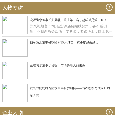
人物专访
宏源防水董事长郑风礼：跟上第一名，起码就是第二名！
郑风礼坦言：“现在宏源还要继续努力，要不断创
新，不创新就会落伍，要紧跟，要跟得上，跟上第一
名，起码就是第二名了”。
蜀羊防水董事长骆晓彬:防水项目中标难度越来越大！
圣洁防水董事长杜昕：市场要靠人品去做！
我眼中的朗凯奇防水董事长乔启信——写在朗凯奇成立11周
年之际
企业人物