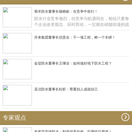
蜀羊防水董事长骆晓彬：在竞争中前行！
防水行业竞争激烈，但竞争与机遇同在，相信只要每
个企业改变观念、应时而动，一定能在硝烟弥漫的战
场获得一席之地，正如蜀羊防水：一直在竞争中前
行！
开来集团董事长倪贵全：干一项工程，树一个丰碑！
金堤防水董事长王继业：如何做好地下防水工程？
圣洁防水董事长杜昕：尊重别人成就自己
专家观点
专家宫安谈防水：制造端美如画，应用端豆腐渣！