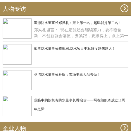
人物专访
宏源防水董事长郑风礼：跟上第一名，起码就是第二名！
郑风礼坦言：“现在宏源还要继续努力，要不断创
新，不创新就会落伍，要紧跟，要跟得上，跟上第一
名，起码就是第二名了”。
蜀羊防水董事长骆晓彬:防水项目中标难度越来越大！
圣洁防水董事长杜昕：市场要靠人品去做！
我眼中的朗凯奇防水董事长乔启信——写在朗凯奇成立11周
年之际
企业人物