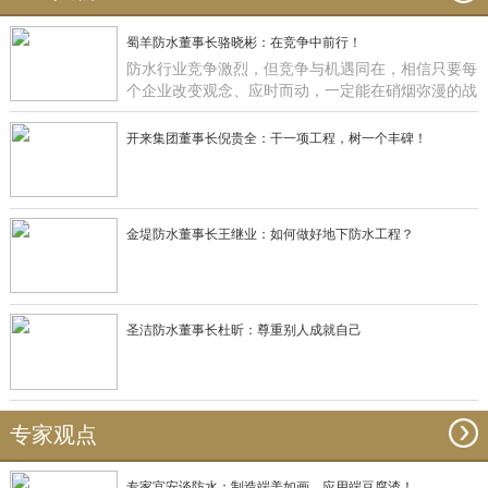
蜀羊防水董事长骆晓彬：在竞争中前行！
防水行业竞争激烈，但竞争与机遇同在，相信只要每
个企业改变观念、应时而动，一定能在硝烟弥漫的战
场获得一席之地，正如蜀羊防水：一直在竞争中前
行！
开来集团董事长倪贵全：干一项工程，树一个丰碑！
金堤防水董事长王继业：如何做好地下防水工程？
圣洁防水董事长杜昕：尊重别人成就自己
专家观点
专家宫安谈防水：制造端美如画，应用端豆腐渣！