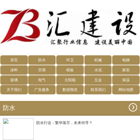
首页
防水
环卫
机械
电梯
涂料
空调
模板
水泥
家装
玻璃
电气
太阳能
五金
保温
关于我们
广告服务
数据预览
联系我们
网站地图
防水
防水行业：繁华落尽，未来何寻？