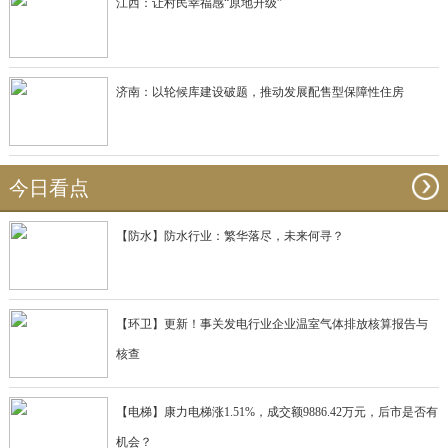
江西：让村民幸福感“原地升级”
济南：以轮候库建设破题，推动发展配售型保障性住房
今日看点
【防水】防水行业：繁华落尽，未来何寻？
【环卫】更新！事关发电行业企业温室气体排放核算报告与
核查
【电梯】康力电梯涨1.51%，成交额9886.42万元，后市是否有
机会？