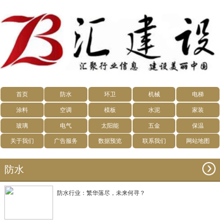
首页
防水
环卫
机械
电梯
涂料
空调
模板
水泥
家装
玻璃
电气
太阳能
五金
保温
关于我们
广告服务
数据预览
联系我们
网站地图
防水
防水行业：繁华落尽，未来何寻？