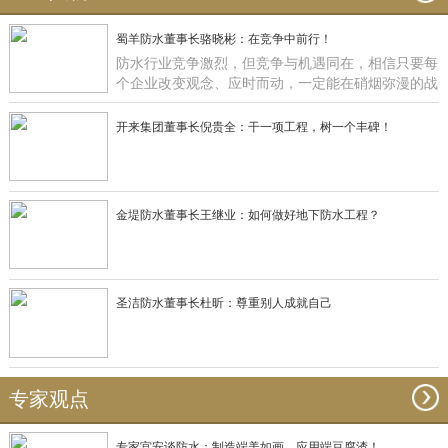
蜀羊防水董事长骆晓彬：在竞争中前行！
防水行业竞争激烈，但竞争与机遇同在，相信只要每
个企业改变观念、应时而动，一定能在硝烟弥漫的战
场获得一席之地，正如蜀羊防水：一直在竞争中前
行！
开来集团董事长倪贵全：干一项工程，树一个丰碑！
金堤防水董事长王继业：如何做好地下防水工程？
圣洁防水董事长杜昕：尊重别人成就自己
专家观点
专家宫安谈防水：制造端美如画，应用端豆腐渣！