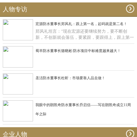
人物专访
宏源防水董事长郑风礼：跟上第一名，起码就是第二名！
郑风礼坦言：“现在宏源还要继续努力，要不断创
新，不创新就会落伍，要紧跟，要跟得上，跟上第一
名，起码就是第二名了”。
蜀羊防水董事长骆晓彬:防水项目中标难度越来越大！
圣洁防水董事长杜昕：市场要靠人品去做！
我眼中的朗凯奇防水董事长乔启信——写在朗凯奇成立11周
年之际
企业人物