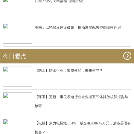
江西：让村民幸福感“原地升级”
济南：以轮候库建设破题，推动发展配售型保障性住房
今日看点
【防水】防水行业：繁华落尽，未来何寻？
【环卫】更新！事关发电行业企业温室气体排放核算报告与
核查
【电梯】康力电梯涨1.51%，成交额9886.42万元，后市是否有
机会？