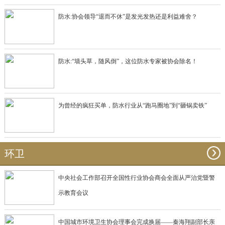
防水:协会领导“退而不休”是发光发热还是利益难舍？
防水:“墙头草，随风倒”，这位防水专家被协会除名！
为曾经的疯狂买单，防水行业从“跑马圈地”到“砸锅卖铁”
环卫
中央社会工作部召开全国性行业协会商会全面从严治党暨警
示教育会议
中国城市环境卫生协会理事会完成换届——秦海翔副部长亲