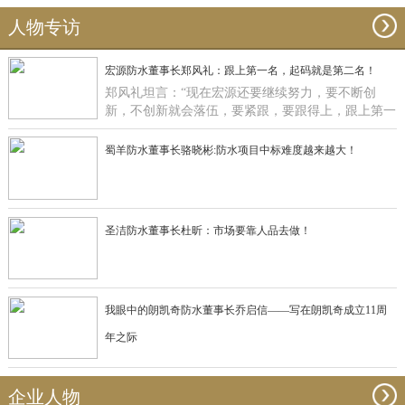
人物专访
宏源防水董事长郑风礼：跟上第一名，起码就是第二名！
郑风礼坦言：“现在宏源还要继续努力，要不断创
新，不创新就会落伍，要紧跟，要跟得上，跟上第一
名，起码就是第二名了”。
蜀羊防水董事长骆晓彬:防水项目中标难度越来越大！
圣洁防水董事长杜昕：市场要靠人品去做！
我眼中的朗凯奇防水董事长乔启信——写在朗凯奇成立11周
年之际
企业人物