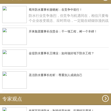
蜀羊防水董事长骆晓彬：在竞争中前行！
防水行业竞争激烈，但竞争与机遇同在，相信只要每
个企业改变观念、应时而动，一定能在硝烟弥漫的战
场获得一席之地，正如蜀羊防水：一直在竞争中前
行！
开来集团董事长倪贵全：干一项工程，树一个丰碑！
金堤防水董事长王继业：如何做好地下防水工程？
圣洁防水董事长杜昕：尊重别人成就自己
专家观点
专家宫安谈防水：制造端美如画，应用端豆腐渣！