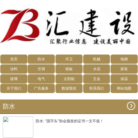
首页
防水
环卫
机械
电梯
涂料
空调
模板
水泥
家装
玻璃
电气
太阳能
五金
保温
关于我们
广告服务
数据预览
联系我们
网站地图
防水
防水: “国字头”协会颁发的证书一文不值！