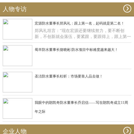
人物专访
宏源防水董事长郑风礼：跟上第一名，起码就是第二名！
郑风礼坦言：“现在宏源还要继续努力，要不断创
新，不创新就会落伍，要紧跟，要跟得上，跟上第一
名，起码就是第二名了”。
蜀羊防水董事长骆晓彬:防水项目中标难度越来越大！
圣洁防水董事长杜昕：市场要靠人品去做！
我眼中的朗凯奇防水董事长乔启信——写在朗凯奇成立11周
年之际
企业人物