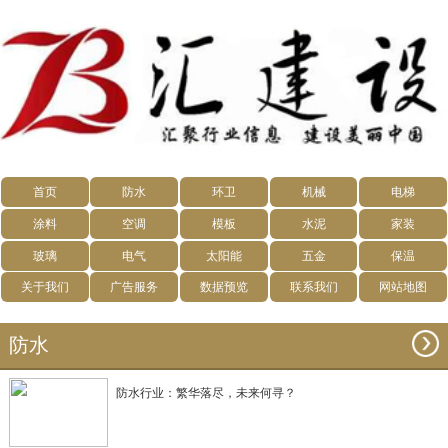
首页
防水
环卫
机械
电梯
涂料
空调
模板
水泥
家装
玻璃
电气
太阳能
五金
保温
关于我们
广告服务
数据预览
联系我们
网站地图
防水
防水行业：繁华落尽，未来何寻？