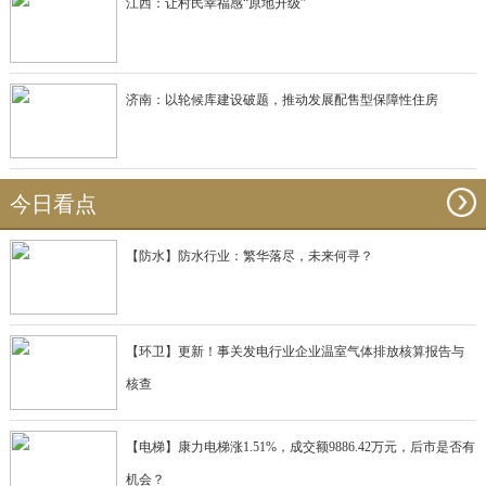
江西：让村民幸福感“原地升级”
济南：以轮候库建设破题，推动发展配售型保障性住房
今日看点
【防水】防水行业：繁华落尽，未来何寻？
【环卫】更新！事关发电行业企业温室气体排放核算报告与
核查
【电梯】康力电梯涨1.51%，成交额9886.42万元，后市是否有
机会？