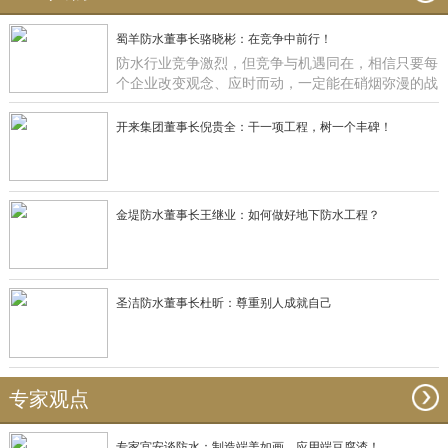
蜀羊防水董事长骆晓彬：在竞争中前行！
防水行业竞争激烈，但竞争与机遇同在，相信只要每
个企业改变观念、应时而动，一定能在硝烟弥漫的战
场获得一席之地，正如蜀羊防水：一直在竞争中前
行！
开来集团董事长倪贵全：干一项工程，树一个丰碑！
金堤防水董事长王继业：如何做好地下防水工程？
圣洁防水董事长杜昕：尊重别人成就自己
专家观点
专家宫安谈防水：制造端美如画，应用端豆腐渣！