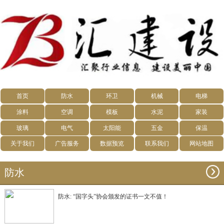
首页
防水
环卫
机械
电梯
涂料
空调
模板
水泥
家装
玻璃
电气
太阳能
五金
保温
关于我们
广告服务
数据预览
联系我们
网站地图
防水
防水: “国字头”协会颁发的证书一文不值！