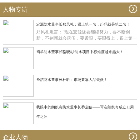
人物专访
宏源防水董事长郑风礼：跟上第一名，起码就是第二名！
郑风礼坦言：“现在宏源还要继续努力，要不断创
新，不创新就会落伍，要紧跟，要跟得上，跟上第一
名，起码就是第二名了”。
蜀羊防水董事长骆晓彬:防水项目中标难度越来越大！
圣洁防水董事长杜昕：市场要靠人品去做！
我眼中的朗凯奇防水董事长乔启信——写在朗凯奇成立11周
年之际
企业人物