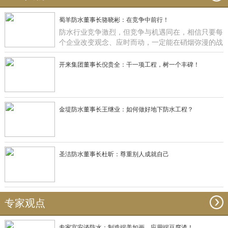
蜀羊防水董事长骆晓彬：在竞争中前行！
防水行业竞争激烈，但竞争与机遇同在，相信只要每
个企业改变观念、应时而动，一定能在硝烟弥漫的战
场获得一席之地，正如蜀羊防水：一直在竞争中前
行！
开来集团董事长倪贵全：干一项工程，树一个丰碑！
金堤防水董事长王继业：如何做好地下防水工程？
圣洁防水董事长杜昕：尊重别人成就自己
专家观点
专家宫安谈防水：制造端美如画，应用端豆腐渣！