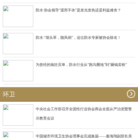
防水:协会领导“退而不休”是发光发热还是利益难舍？
防水:“墙头草，随风倒”，这位防水专家被协会除名！
为曾经的疯狂买单，防水行业从“跑马圈地”到“砸锅卖铁”
环卫
中央社会工作部召开全国性行业协会商会全面从严治党暨警
示教育会议
中国城市环境卫生协会理事会完成换届——秦海翔副部长亲