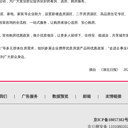
活动，为广大置业群众提供良好的看房、选房、购房服务。
居、家电、家装等企业助力，设置新楼盘房源区、二手房房源区、高品质住宅专区、
政策咨询的全流程、一站式服务，让购房者放心选房、安心购房。
，宣传购房优惠政策，推介优质项目，让更多人留得下、住得安、能成业，共享城市
改善置业”等多元群体住房需求，组织参展企业携带优质房源产品和优惠政策，“走进企
送到广大群众身边。
摘自 《湖北日报》 202
我们
|
广告服务
|
数据预览
|
邮箱
|
友情链接
京ICP备18057382号
京公网安备 1101080202